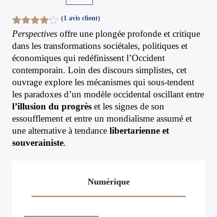
(
1
avis client)
Noté
1
4.00
Perspectives
offre une plongée profonde et critique
sur 5
dans les transformations sociétales, politiques et
basé
économiques qui redéfinissent l’Occident
sur
notation
contemporain. Loin des discours simplistes, cet
client
ouvrage explore les mécanismes qui sous-tendent
les paradoxes d’un modèle occidental oscillant entre
l’illusion du progrès
et les signes de son
essoufflement et entre un mondialisme assumé et
une alternative à tendance
libertarienne et
souverainiste
.
Numérique