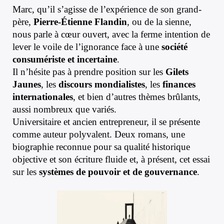
Marc, qu’il s’agisse de l’expérience de son grand-
k
ge
A
n
t
Li
père,
Pierre-Étienne Flandin
, ou de la sienne,
r
p
n
nous parle à cœur ouvert, avec la ferme intention de
p
k
lever le voile de l’ignorance face à une
société
consumériste et incertaine
.
Il n’hésite pas à prendre position sur les
Gilets
Jaunes
, les
discours mondialistes
, les
finances
internationales
, et bien d’autres thèmes brûlants,
aussi nombreux que variés.
Universitaire et ancien entrepreneur, il se présente
comme auteur polyvalent. Deux romans, une
biographie reconnue pour sa qualité historique
objective et son écriture fluide et, à présent, cet essai
sur les
systèmes de pouvoir et de gouvernance
.